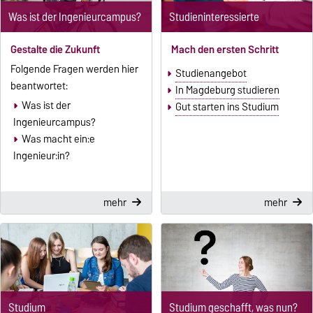
Was ist der Ingenieurcampus?
Studieninteressierte
Gestalte die Zukunft
Mach den ersten Schritt
Folgende Fragen werden hier
Studienangebot
beantwortet:
In Magdeburg studieren
Was ist der
Gut starten ins Studium
Ingenieurcampus?
Was macht ein:e
Ingenieur:in?
mehr
mehr
Studium
Studium geschafft, was nun?